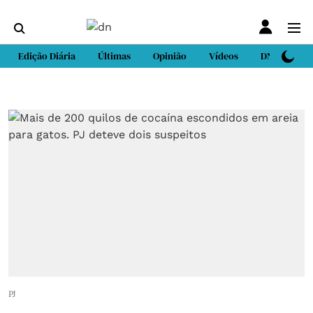
Edição Diária
Últimas
Opinião
Vídeos
DN Sport
PJ