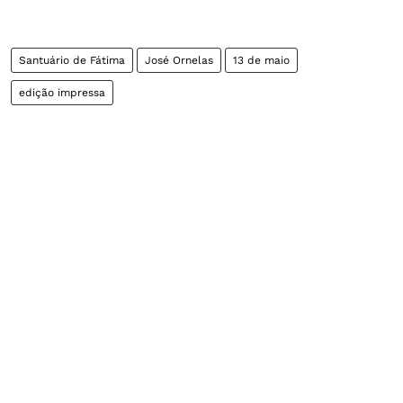
Santuário de Fátima
José Ornelas
13 de maio
edição impressa