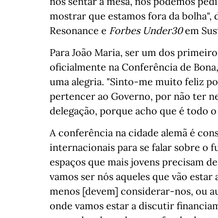
nos sentar à mesa, nós podemos ped
mostrar que estamos fora da bolha",
Resonance e
Forbes Under30
em Sust
Para João Maria, ser um dos primeiro
oficialmente na Conferência de Bona,
uma alegria. "Sinto-me muito feliz p
pertencer ao Governo, por não ter ne
delegação, porque acho que é todo o 
A conferência na cidade alemã é con
internacionais para se falar sobre o 
espaços que mais jovens precisam de 
vamos ser nós aqueles que vão estar 
menos [devem] considerar-nos, ou au
onde vamos estar a discutir financia