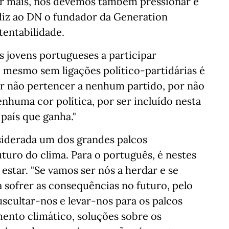
ir mais, nós devemos também pressionar e
 diz ao DN o fundador da Generation
entabilidade.
s jovens portugueses a participar
 mesmo sem ligações político-partidárias é
or não pertencer a nenhum partido, por não
nhuma cor política, por ser incluído nesta
país que ganha."
siderada um dos grandes palcos
futuro do clima. Para o português, é nestes
estar. "Se vamos ser nós a herdar e se
a sofrer as consequências no futuro, pelo
scultar-nos e levar-nos para os palcos
mento climático, soluções sobre os