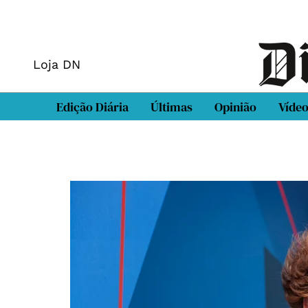
Loja DN
Edição Diária
Últimas
Opinião
Víde