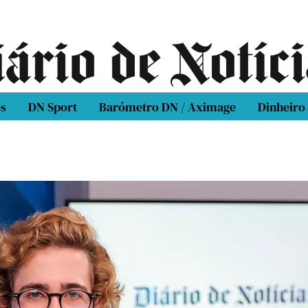
os
DN Sport
Barómetro DN / Aximage
Dinheiro