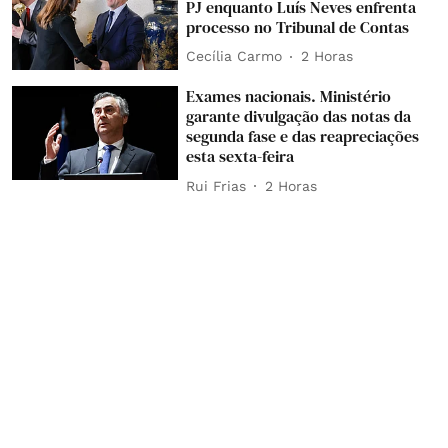
PJ enquanto Luís Neves enfrenta
processo no Tribunal de Contas
Cecília Carmo
2 Horas
Exames nacionais. Ministério
garante divulgação das notas da
segunda fase e das reapreciações
esta sexta-feira
Rui Frias
2 Horas