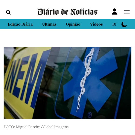
Edição Diária
Últimas
Opinião
Vídeos
DN Sport
FOTO: Miguel Pereira/Global Imagens