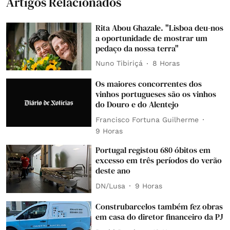
Artigos Relacionados
Rita Abou Ghazale. "Lisboa deu-nos
a oportunidade de mostrar um
pedaço da nossa terra"
Nuno Tibiriçá
8 Horas
Os maiores concorrentes dos
vinhos portugueses são os vinhos
do Douro e do Alentejo
Francisco Fortuna Guilherme
9 Horas
Portugal registou 680 óbitos em
excesso em três períodos do verão
deste ano
DN/Lusa
9 Horas
Construbarcelos também fez obras
em casa do diretor financeiro da PJ