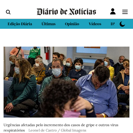
Edição Diária
Últimas
Opinião
Vídeos
DN Sport
Urgências afetadas pelo incremento dos casos de gripe e outros vírus
respiratórios
Leonel de Castro / Global Imagens