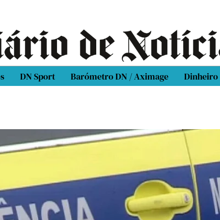
os
DN Sport
Barómetro DN / Aximage
Dinheiro