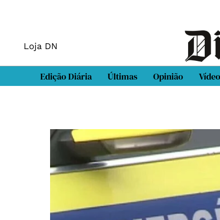
Loja DN
Edição Diária
Últimas
Opinião
Víde