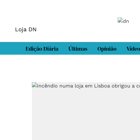
Loja DN
Edição Diária
Últimas
Opinião
Víde