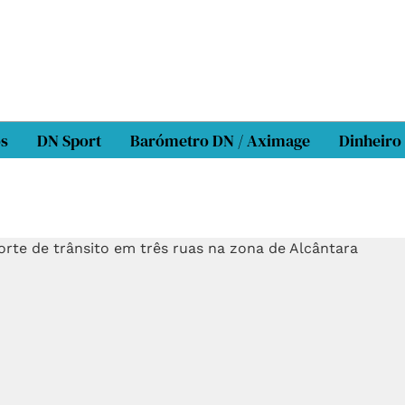
os
DN Sport
Barómetro DN / Aximage
Dinheiro