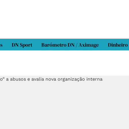
os
DN Sport
Barómetro DN / Aximage
Dinheiro