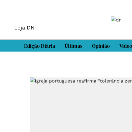
Loja DN
Edição Diária
Últimas
Opinião
Víde