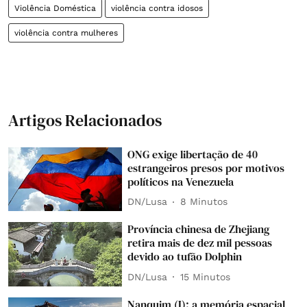
Violência Doméstica
violência contra idosos
violência contra mulheres
Artigos Relacionados
ONG exige libertação de 40
estrangeiros presos por motivos
políticos na Venezuela
DN/Lusa
8 Minutos
Província chinesa de Zhejiang
retira mais de dez mil pessoas
devido ao tufão Dolphin
DN/Lusa
15 Minutos
Nanquim (I): a memória espacial