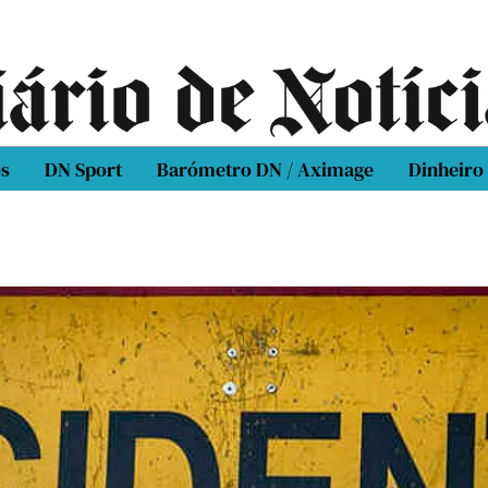
os
DN Sport
Barómetro DN / Aximage
Dinheiro