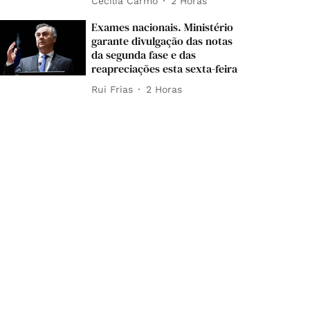
Cecília Carmo
2 Horas
Exames nacionais. Ministério
garante divulgação das notas
da segunda fase e das
reapreciações esta sexta-feira
Rui Frias
2 Horas