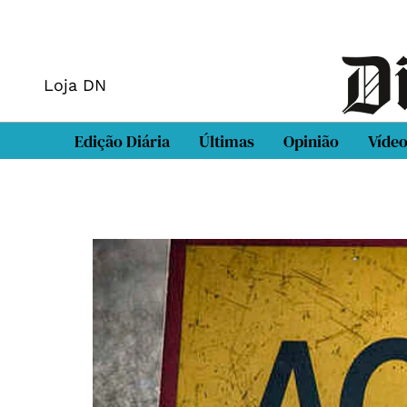
Loja DN
Edição Diária
Últimas
Opinião
Víde