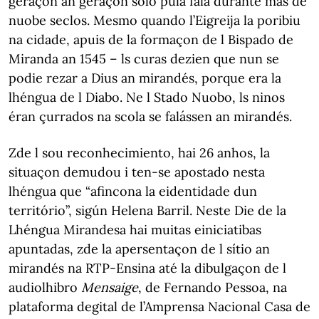
geraçon an geraçon solo pula fala durante más de
nuobe seclos. Mesmo quando l’Eigreija la poribiu
na cidade, apuis de la formaçon de l Bispado de
Miranda an 1545 – ls curas dezien que nun se
podie rezar a Dius an mirandés, porque era la
lhéngua de l Diabo. Ne l Stado Nuobo, ls ninos
éran çurrados na scola se falássen an mirandés.
Zde l sou reconhecimiento, hai 26 anhos, la
situaçon demudou i ten-se apostado nesta
lhéngua que “afincona la eidentidade dun
território”, sigún Helena Barril. Neste Die de la
Lhéngua Mirandesa hai muitas einiciatibas
apuntadas, zde la apersentaçon de l sítio an
mirandés na RTP-Ensina até la dibulgaçon de l
audiolhibro
Mensaige
, de Fernando Pessoa, na
plataforma degital de l’Amprensa Nacional Casa de