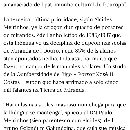
amanaciado de l patrimonho cultural de l’Ouropa”.
La terceira i última prioridade, sigún Alcides
Meirinhos, ye la criaçon dun quadro de porsores
de mirandés. Zde l anho letibo de 1986/1987 que
esta lhéngua ye ua deciplina de oupçon nas scolas
de Miranda de l Douro, i que 85% de ls alunos
stan apuntados neilha. Inda assi, hai muito que
fazer, no campo de ls manuales scolares. Un studo
de la Ounibersidade de Bigo – Porsor Xosé H.
Costas – supon que haba arrimado a solo cinco
mil falantes na Tierra de Miranda.
“Hai aulas nas scolas, mas isso nun chega para que
la lhéngua se mantenga”, splicou al DN Paulo
Meirinhos (sien parentesco cun Alcides), de l
grupo Galandum Galundaina, que cula sue música