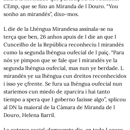
CEmp, que se fizo an Miranda de l Douro. “You
sonho an mirandés”, dixo-mos.
L die de la Lhéngua Mirandesa assinala-se na
terça que ben, 26 anhos apuis de l die an que l
Cunceilho de la República reconheciu l mirandés
cumo la segunda lhéngua oufecial de l paíç. “Para
nós ye pimpon que se fale que l mirandés ye la
segunda lhéngua oufecial, mas nun ye berdade. L
mirandés ye ua lhéngua cun dreitos reconhecidos
i isso ye çfrente. Se fura ua lhéngua oufecial nun
stariemos cun miedo de zparcira i hai tanto
tiempo a spera que l goberno fazisse algo”, splicou
al DN la maioral de la Cámara de Miranda de l
Douro, Helena Barril.
La outarca social-democrata diç, an todo l causo,