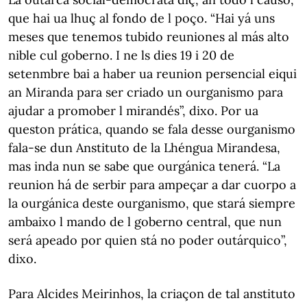
que hai ua lhuç al fondo de l poço. “Hai yá uns
meses que tenemos tubido reuniones al más alto
nible cul goberno. I ne ls dies 19 i 20 de
setenmbre bai a haber ua reunion persencial eiqui
an Miranda para ser criado un ourganismo para
ajudar a promober l mirandés”, dixo. Por ua
queston prática, quando se fala desse ourganismo
fala-se dun Anstituto de la Lhéngua Mirandesa,
mas inda nun se sabe que ourgánica tenerá. “La
reunion há de serbir para ampeçar a dar cuorpo a
la ourgánica deste ourganismo, que stará siempre
ambaixo l mando de l goberno central, que nun
será apeado por quien stá no poder outárquico”,
dixo.
Para Alcides Meirinhos, la criaçon de tal anstituto