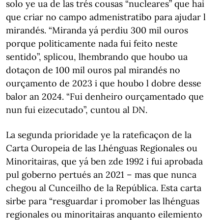
solo ye ua de las trés cousas “nucleares” que hai
que criar no campo admenistratibo para ajudar l
mirandés. “Miranda yá perdiu 300 mil ouros
porque politicamente nada fui feito neste
sentido”, splicou, lhembrando que houbo ua
dotaçon de 100 mil ouros pal mirandés no
ourçamento de 2023 i que houbo l dobre desse
balor an 2024. “Fui denheiro ourçamentado que
nun fui eizecutado”, cuntou al DN.
La segunda prioridade ye la rateficaçon de la
Carta Ouropeia de las Lhénguas Regionales ou
Minoritairas, que yá ben zde 1992 i fui aprobada
pul goberno pertués an 2021 – mas que nunca
chegou al Cunceilho de la República. Esta carta
sirbe para “resguardar i promober las lhénguas
regionales ou minoritairas anquanto eilemiento