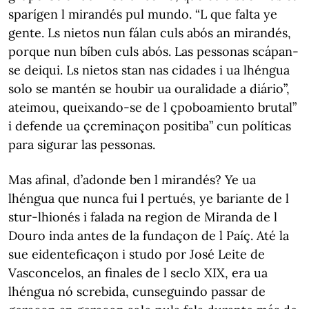
sparígen l mirandés pul mundo. “L que falta ye
gente. Ls nietos nun fálan culs abós an mirandés,
porque nun bíben culs abós. Las pessonas scápan-
se deiqui. Ls nietos stan nas cidades i ua lhéngua
solo se mantén se houbir ua ouralidade a diário”,
ateimou, queixando-se de l çpoboamiento brutal”
i defende ua çcreminaçon positiba” cun políticas
para sigurar las pessonas.
Mas afinal, d’adonde ben l mirandés? Ye ua
lhéngua que nunca fui l pertués, ye bariante de l
stur-lhionés i falada na region de Miranda de l
Douro inda antes de la fundaçon de l Paíç. Até la
sue eidenteficaçon i studo por José Leite de
Vasconcelos, an finales de l seclo XIX, era ua
lhéngua nó screbida, cunseguindo passar de