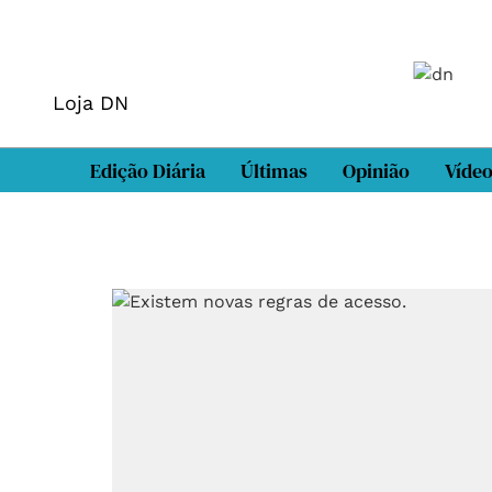
Loja DN
Edição Diária
Últimas
Opinião
Víde