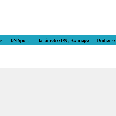
os
DN Sport
Barómetro DN / Aximage
Dinheiro