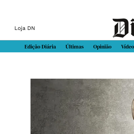
Loja DN
Edição Diária
Últimas
Opinião
Víde