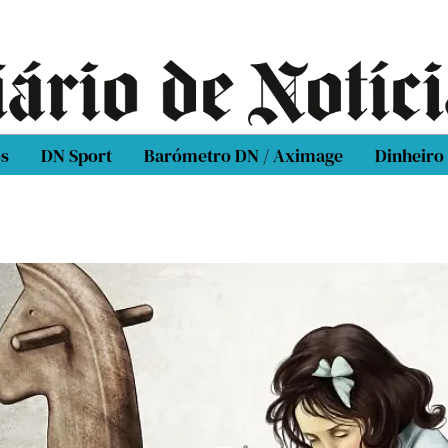
os
DN Sport
Barómetro DN / Aximage
Dinheiro