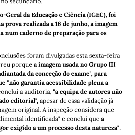
ino secundário.
ão-Geral da Educação e Ciência (IGEC), foi
na prova realizada a 16 de junho, a imagem
a num caderno de preparação para os
onclusões foram divulgadas esta sexta-feira
orreu porque
a imagem usada no Grupo III
 adiantada da conceção do exame", para
ue "não garantia acessibilidade plena a
conclui a auditoria,
"a equipa de autores não
do editorial",
apesar de essa validação já
imagem original. A inspeção considera que
edimental identificada" e conclui que
a
igor exigido a um processo desta natureza"
.