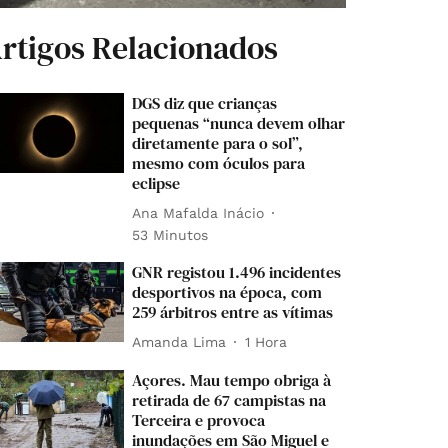
rtigos Relacionados
DGS diz que crianças
pequenas “nunca devem olhar
diretamente para o sol”,
mesmo com óculos para
eclipse
Ana Mafalda Inácio
53 Minutos
GNR registou 1.496 incidentes
desportivos na época, com
259 árbitros entre as vítimas
Amanda Lima
1 Hora
Açores. Mau tempo obriga à
retirada de 67 campistas na
Terceira e provoca
inundações em São Miguel e