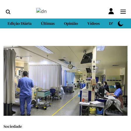
Edição Diária
Últimas
Opinião
Vídeos
DN Sport
Sociedade