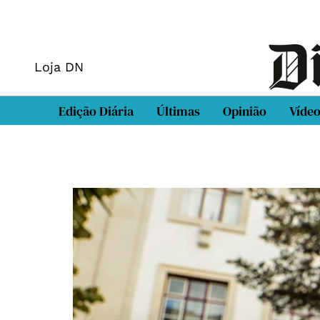
Loja DN
Edição Diária
Últimas
Opinião
Víde