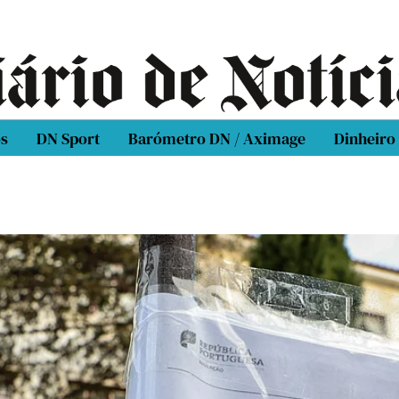
os
DN Sport
Barómetro DN / Aximage
Dinheiro