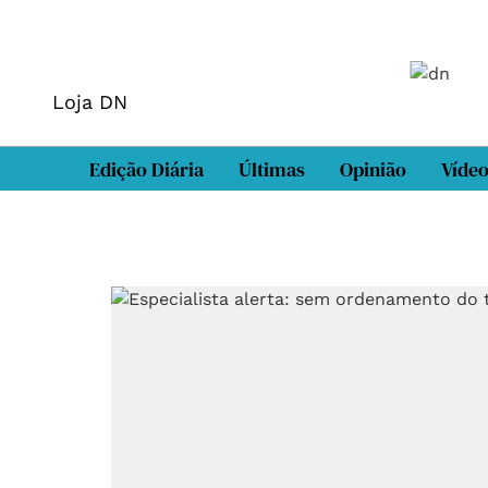
Loja DN
Edição Diária
Últimas
Opinião
Víde