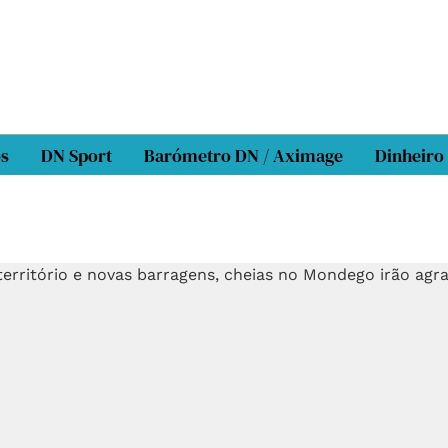
os
DN Sport
Barómetro DN / Aximage
Dinheiro