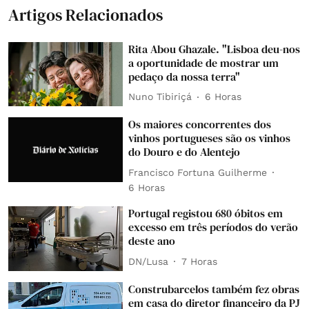
Artigos Relacionados
Rita Abou Ghazale. "Lisboa deu-nos
a oportunidade de mostrar um
pedaço da nossa terra"
Nuno Tibiriçá
6 Horas
Os maiores concorrentes dos
vinhos portugueses são os vinhos
do Douro e do Alentejo
Francisco Fortuna Guilherme
6 Horas
Portugal registou 680 óbitos em
excesso em três períodos do verão
deste ano
DN/Lusa
7 Horas
Construbarcelos também fez obras
em casa do diretor financeiro da PJ