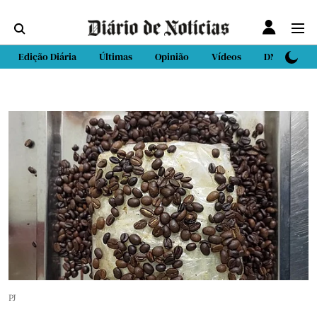
Edição Diária
Últimas
Opinião
Vídeos
DN Sport
PJ