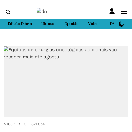
Edição Diária
Últimas
Opinião
Vídeos
DN Sport
MIGUEL A. LOPES/LUSA