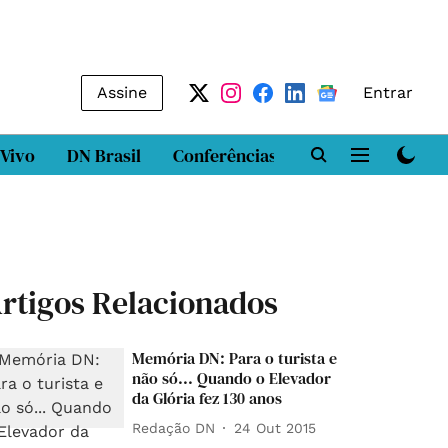
Assine
Entrar
 Vivo
DN Brasil
Conferências
DN LAB
Class
rtigos Relacionados
Memória DN: Para o turista e
não só... Quando o Elevador
da Glória fez 130 anos
Redação DN
24 Out 2015