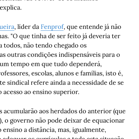
explica.
ueira
, líder da
Fenprof
, que entende já não
as. "O que tinha de ser feito já deveria ter
a todos, não tendo chegado os
as outras condições indispensáveis para o
is um tempo em que tudo dependerá,
essores, escolas, alunos e famílias, isto é,
e sindical refere ainda a necessidade de se
 o acesso ao ensino superior.
s acumularão aos herdados do anterior (que
), o governo não pode deixar de equacionar
 ensino a distância, mas, igualmente,
 adequar os currículos a toda esta situação,