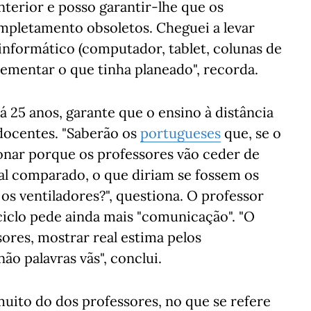
nterior e posso garantir-lhe que os
mpletamento obsoletos. Cheguei a levar
 informático (computador, tablet, colunas de
ementar o que tinha planeado", recorda.
há 25 anos, garante que o ensino à distância
 docentes. "Saberão os
portugueses
que, se o
cionar porque os professores vão ceder de
l comparado, o que diriam se fossem os
os ventiladores?", questiona. O professor
ciclo pede ainda mais "comunicação". "O
ores, mostrar real estima pelos
não palavras vãs", conclui.
uito do dos professores, no que se refere