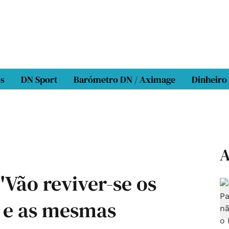
os
DN Sport
Barómetro DN / Aximage
Dinheiro
A
"Vão reviver-se os
 e as mesmas