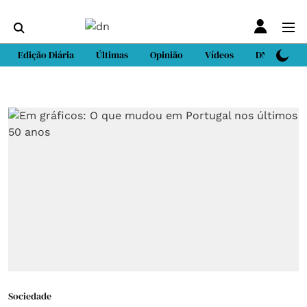
Edição Diária
Últimas
Opinião
Vídeos
DN Sport
Sociedade