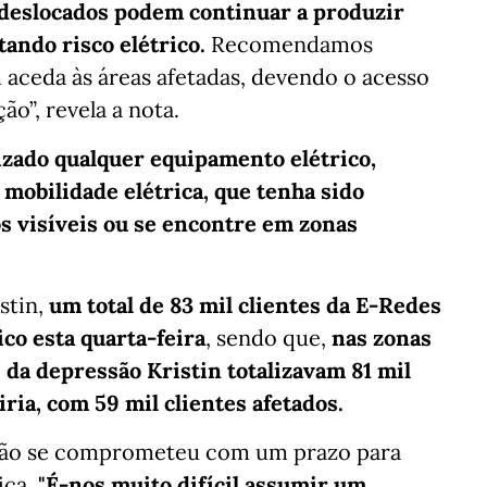
 deslocados podem continuar a produzir
tando risco elétrico.
Recomendamos
aceda às áreas afetadas, devendo o acesso
ão”, revela a nota.
izado qualquer equipamento elétrico,
mobilidade elétrica, que tenha sido
os visíveis ou se encontre em zonas
stin,
um total de 83 mil clientes da E-Redes
co esta quarta-feira
, sendo que,
nas zonas
s da depressão Kristin totalizavam 81 mil
iria, com 59 mil clientes afetados.
 não se comprometeu com um prazo para
ica.
"É-nos muito difícil assumir um