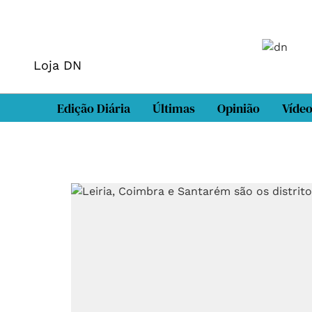
Loja DN
Edição Diária
Últimas
Opinião
Víde