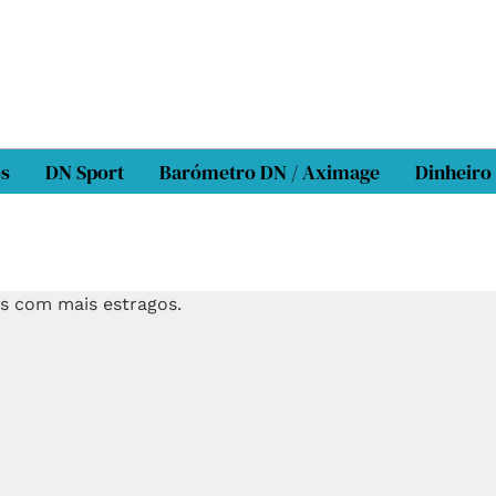
os
DN Sport
Barómetro DN / Aximage
Dinheiro