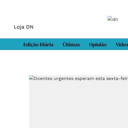
Loja DN
Edição Diária
Últimas
Opinião
Víde