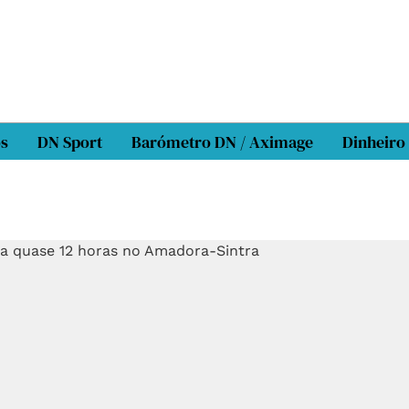
os
DN Sport
Barómetro DN / Aximage
Dinheiro