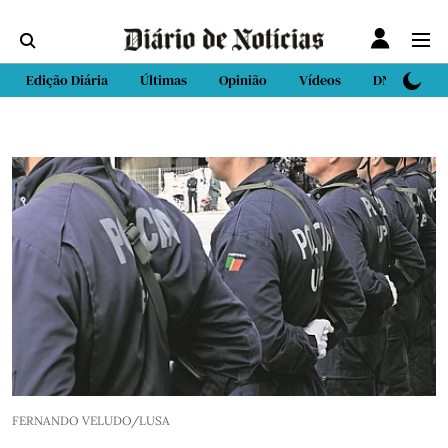
Edição Diária
Últimas
Opinião
Vídeos
DN Sport
FERNANDO VELUDO/LUSA