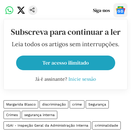
Siga-nos
Subscreva para continuar a ler
Leia todos os artigos sem interrupções.
Ter acesso ilimitado
Já é assinante?
Inicie sessão
Margarida Blasco
discriminação
crime
Segurança
Crimes
segurança interna
IGAI - Inspeção Geral da Administração Interna
criminalidade