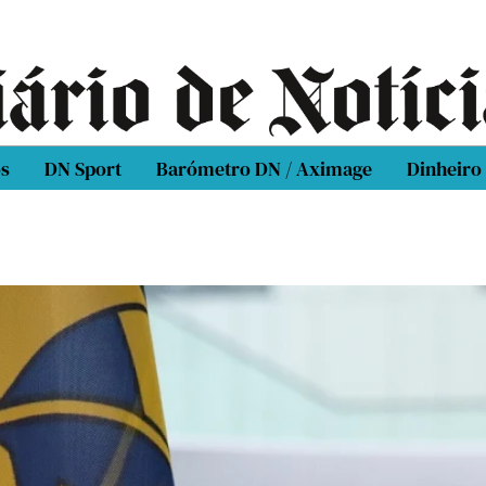
os
DN Sport
Barómetro DN / Aximage
Dinheiro