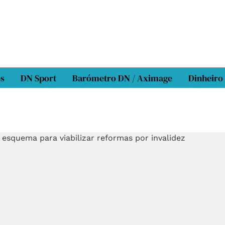
os
DN Sport
Barómetro DN / Aximage
Dinheiro