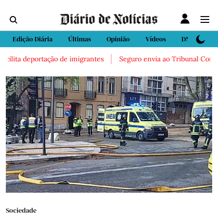
Edição Diária
Últimas
Opinião
Vídeos
DN Sport
ilita deportação de imigrantes
Seguro envia ao Tribunal Constituc
Sociedade