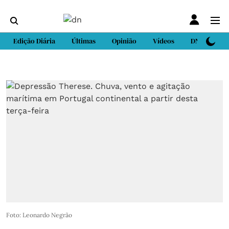
Edição Diária
Últimas
Opinião
Vídeos
DN Sport
Foto: Leonardo Negrão