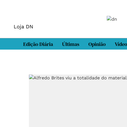
Loja DN
Edição Diária
Últimas
Opinião
Víde