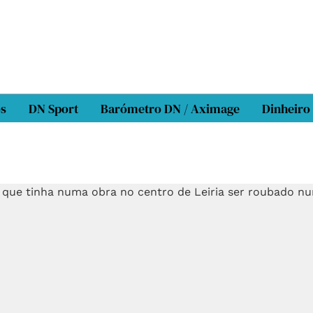
os
DN Sport
Barómetro DN / Aximage
Dinheiro