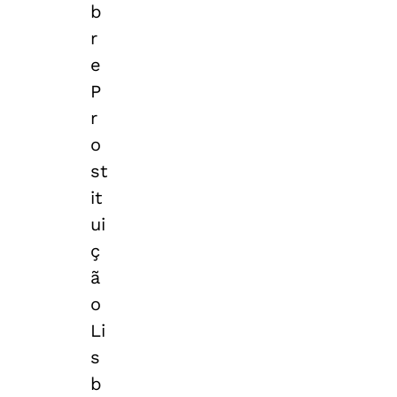
b
r
e
P
r
o
st
it
ui
ç
ã
o
Li
s
b