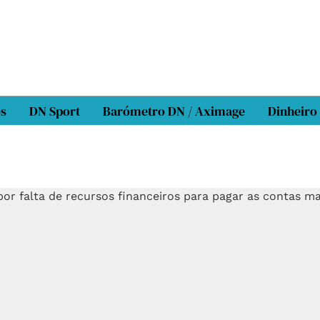
os
DN Sport
Barómetro DN / Aximage
Dinheiro