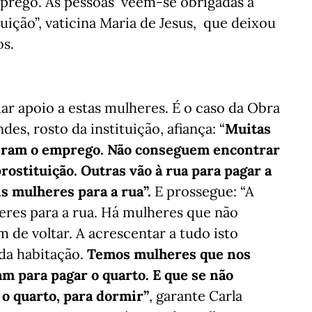
mprego. As pessoas vêem-se obrigadas a
tuição”, vaticina Maria de Jesus, que deixou
os.
 dar apoio a estas mulheres. É o caso da Obra
des, rosto da instituição, afiança: “
Muitas
deram o emprego. Não conseguem encontrar
ostituição. Outras vão à rua para pagar a
is mulheres para a rua”.
E prossegue: “A
eres para a rua. Há mulheres que não
 de voltar. A acrescentar a tudo isto
da habitação.
Temos mulheres que nos
m para pagar o quarto. E que se não
o quarto, para dormir”
, garante Carla