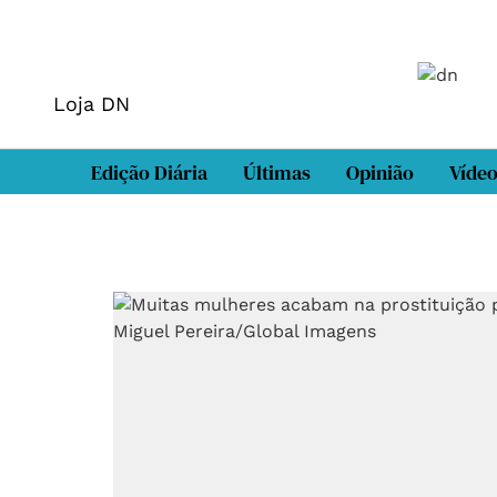
Loja DN
Edição Diária
Últimas
Opinião
Víde