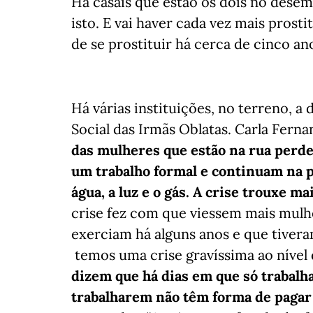
Há casais que estão os dois no dese
isto. E vai haver cada vez mais prosti
de se prostituir há cerca de cinco an
Há várias instituições, no terreno, a
Social das Irmãs Oblatas. Carla Fernan
das mulheres que estão na rua per
um trabalho formal e continuam na pr
água, a luz e o gás. A crise trouxe ma
crise fez com que viessem mais mulh
exerciam há alguns anos e que tiveram
temos uma crise gravíssima ao nível 
dizem que há dias em que só trabalha
trabalharem não têm forma de pagar 