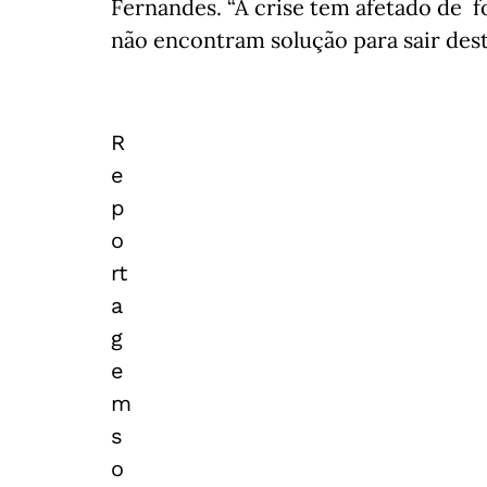
Fernandes. “A crise tem afetado de
não encontram solução para sair deste
R
e
p
o
rt
a
g
e
m
s
o