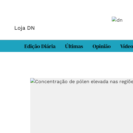
Loja DN
Edição Diária
Últimas
Opinião
Víde