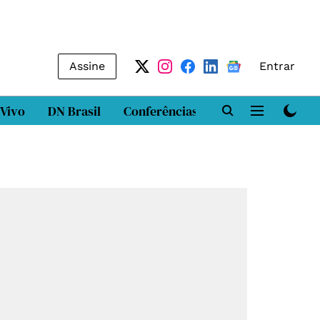
Assine
Entrar
 Vivo
DN Brasil
Conferências
DN LAB
Class