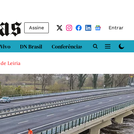
Assine
Entrar
 Vivo
DN Brasil
Conferências
DN LAB
Class
 de Leiria