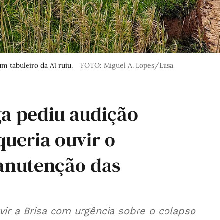
 tabuleiro da A1 ruiu.
FOTO: Miguel A. Lopes/Lusa
ga pediu audição
queria ouvir o
anutenção das
ir a Brisa com urgência sobre o colapso