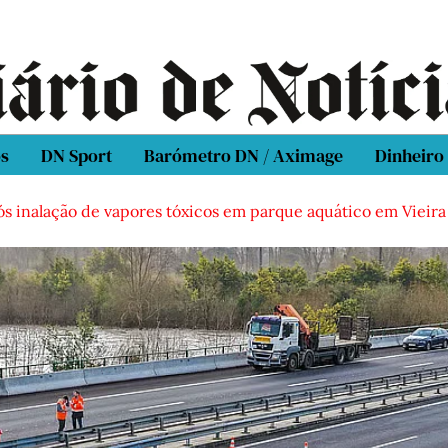
os
DN Sport
Barómetro DN / Aximage
Dinheiro
ós inalação de vapores tóxicos em parque aquático em Vieira