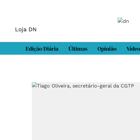
Loja DN
Edição Diária
Últimas
Opinião
Víde