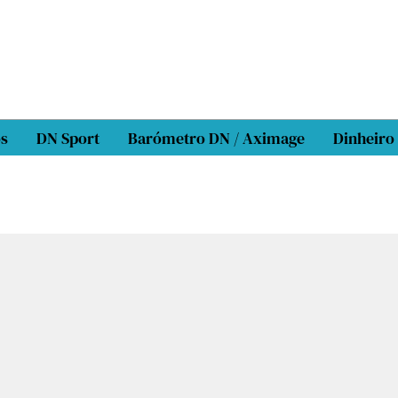
os
DN Sport
Barómetro DN / Aximage
Dinheiro