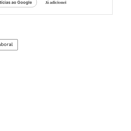
Já adicionei
tícias ao Google
aboral