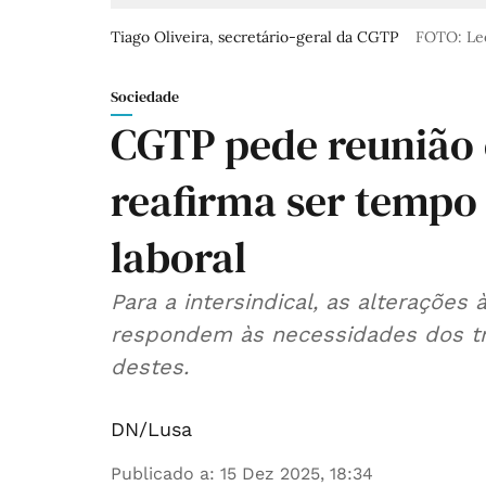
Tiago Oliveira, secretário-geral da CGTP
FOTO: Le
Sociedade
CGTP pede reunião
reafirma ser tempo 
laboral
Para a intersindical, as alterações 
respondem às necessidades dos tr
destes.
DN/Lusa
Publicado a
:
15 Dez 2025, 18:34