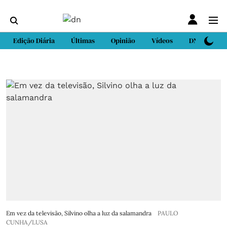
Edição Diária
Últimas
Opinião
Vídeos
DN Sport
Em vez da televisão, Silvino olha a luz da salamandra
PAULO
CUNHA/LUSA