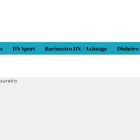
os
DN Sport
Barómetro DN / Aximage
Dinheiro