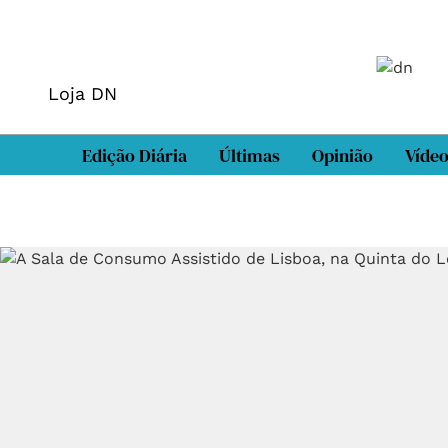
Loja DN
Edição Diária
Últimas
Opinião
Víde