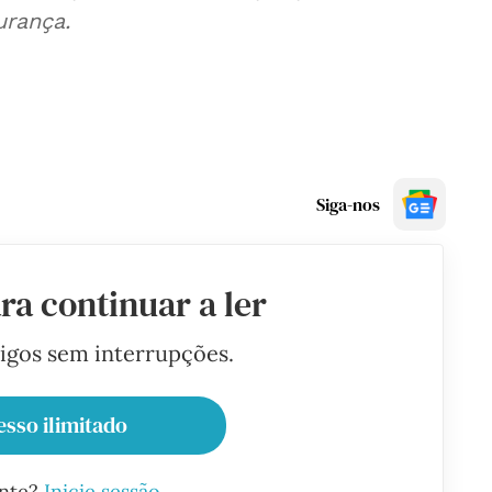
urança.
Siga-nos
ra continuar a ler
tigos sem interrupções.
esso ilimitado
ante?
Inicie sessão