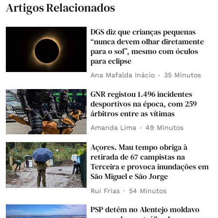
Artigos Relacionados
DGS diz que crianças pequenas
“nunca devem olhar diretamente
para o sol”, mesmo com óculos
para eclipse
Ana Mafalda Inácio
35 Minutos
GNR registou 1.496 incidentes
desportivos na época, com 259
árbitros entre as vítimas
Amanda Lima
49 Minutos
Açores. Mau tempo obriga à
retirada de 67 campistas na
Terceira e provoca inundações em
São Miguel e São Jorge
Rui Frias
54 Minutos
PSP detém no Alentejo moldavo