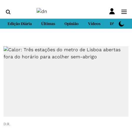
Edição Diária
Últimas
Opinião
Vídeos
DN Sport
D.R.