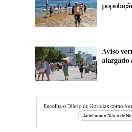
população
Aviso ve
alargado a
Escolha o Diário de Notícias como fon
Adicionar o Diário de No