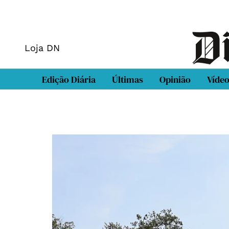
Loja DN
Edição Diária
Últimas
Opinião
Víde