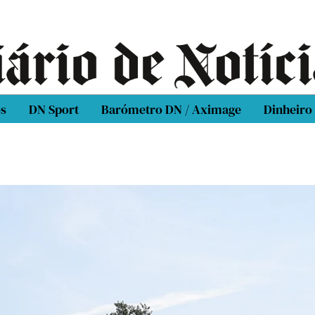
os
DN Sport
Barómetro DN / Aximage
Dinheiro