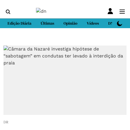
Edição Diária
Últimas
Opinião
Vídeos
DN Sport
DR