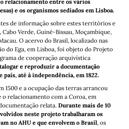
m
o relacionamento entre os vários
uesas) e os organismos sediados em Lisboa.
es de informação sobre estes territórios e
ola, Cabo Verde, Guiné-Bissau, Moçambique,
acau. O acervo do Brasil, localizado nas
io do Ega, em Lisboa, foi objeto do Projeto
grama de cooperação arquivística
talogar e reproduzir a documentação
e país, até à independência, em 1822.
m 1500 e a ocupação das terras arrancou
 e o relacionamento com a Coroa, em
a documentação relata.
Durante mais de 10
nvolvidos neste projeto trabalharam os
am no AHU e que envolvem o Brasil
, os