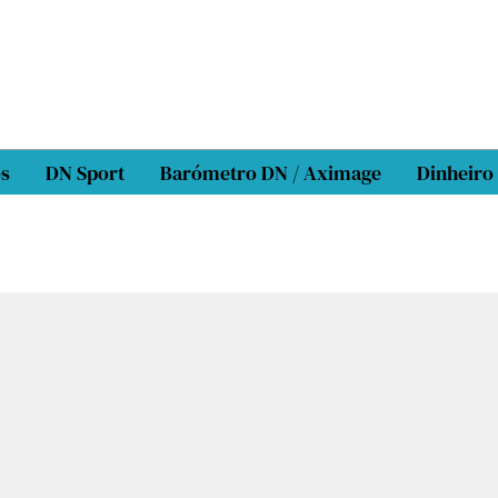
os
DN Sport
Barómetro DN / Aximage
Dinheiro