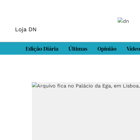
Loja DN
Edição Diária
Últimas
Opinião
Víde