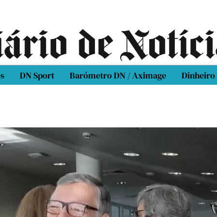
os
DN Sport
Barómetro DN / Aximage
Dinheiro