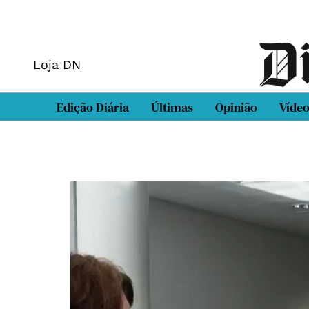
Loja DN
Edição Diária
Últimas
Opinião
Víde