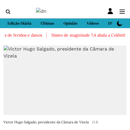
Edição Diária
Últimas
Opinião
Vídeos
DN Sport
s de feridos e danos
Sismo de magnitude 7,4 abala a Colômbia. Há
Victor Hugo Salgado, presidente da Câmara de Vizela
D.R.