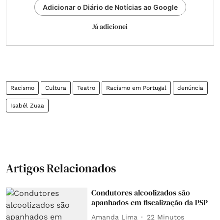
Adicionar o Diário de Notícias ao Google
Já adicionei
Racismo
Cultura
Teatro
Racismo em Portugal
denúncia
Isabél Zuaa
Artigos Relacionados
Condutores alcoolizados são
apanhados em fiscalização da PSP
Amanda Lima
22 Minutos