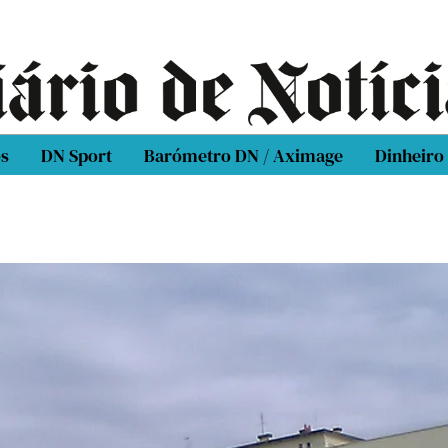
os
DN Sport
Barómetro DN / Aximage
Dinheiro