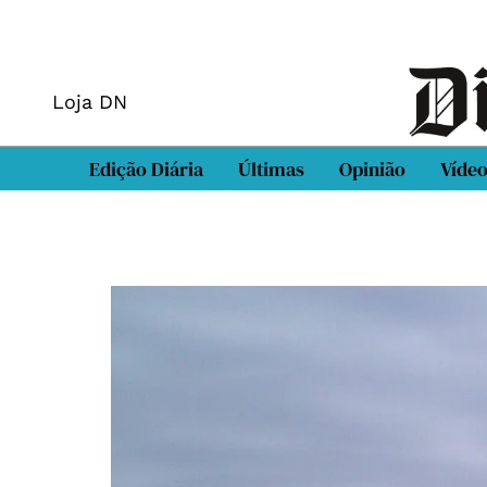
Loja DN
Edição Diária
Últimas
Opinião
Víde