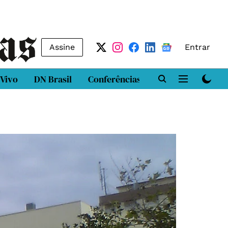
Assine
Entrar
 Vivo
DN Brasil
Conferências
DN LAB
Class