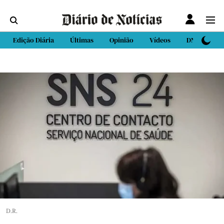
Edição Diária
Últimas
Opinião
Vídeos
DN Sport
D.R.