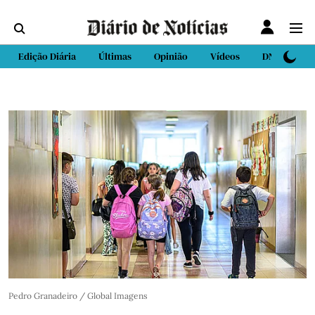
Edição Diária
Últimas
Opinião
Vídeos
DN Sport
Pedro Granadeiro / Global Imagens