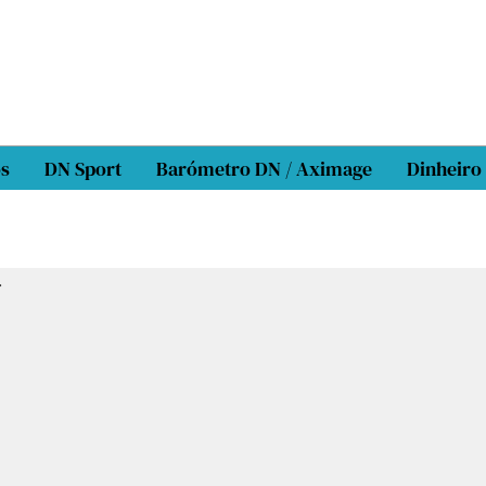
os
DN Sport
Barómetro DN / Aximage
Dinheiro