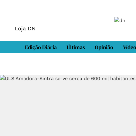
Loja DN
Edição Diária
Últimas
Opinião
Víde