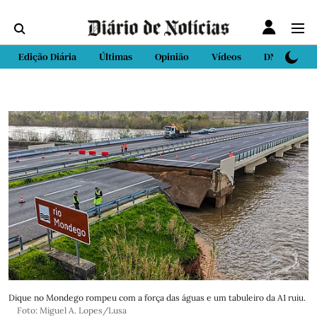
Edição Diária
Últimas
Opinião
Vídeos
DN Sport
Dique no Mondego rompeu com a força das águas e um tabuleiro da A1 ruiu.
Foto: Miguel A. Lopes/Lusa