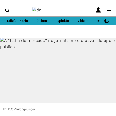
Edição Diária
Últimas
Opinião
Vídeos
DN Sport
FOTO: Paulo Spranger