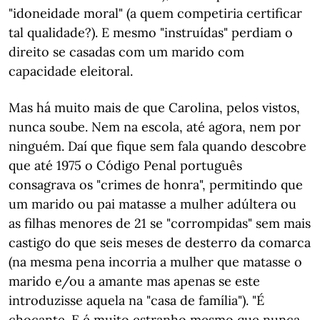
"idoneidade moral" (a quem competiria certificar
tal qualidade?). E mesmo "instruídas" perdiam o
direito se casadas com um marido com
capacidade eleitoral.
Mas há muito mais de que Carolina, pelos vistos,
nunca soube. Nem na escola, até agora, nem por
ninguém. Daí que fique sem fala quando descobre
que até 1975 o Código Penal português
consagrava os "crimes de honra", permitindo que
um marido ou pai matasse a mulher adúltera ou
as filhas menores de 21 se "corrompidas" sem mais
castigo do que seis meses de desterro da comarca
(na mesma pena incorria a mulher que matasse o
marido e/ou a amante mas apenas se este
introduzisse aquela na "casa de família"). "É
chocante. E é muito estranho mesmo que nunca